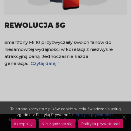
REWOLUCJA 5G
Smartfony Mi 10 przyzwyczaiły swoich fanów do
niesamowitej wydajności w korelacji z niezwykle
atrakcyjną ceną. Jednocześnie każda
generacja...
Czytaj dalej "
Ta strona korzysta z plików cookie w celu świadczenia usług
zgodnie z Polityką Prywatności.
Polityka prywatności.
© Copyright 2025 ROLV Group sp. z o.o. | All rights
Akceptuję
Nie zgadzam się
Polityka prywatności
reserved.