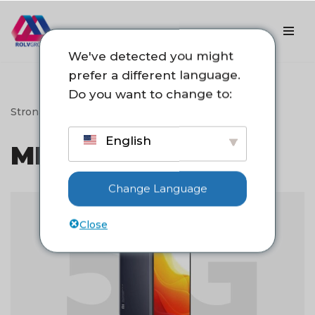
Przejdź
do
We've detected you might
treści
prefer a different language.
Do you want to change to:
Strona główna
->
mi 10
English
MI 10
Change Language
Close