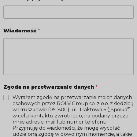
Wiadomość
*
*
Zgoda na przetwarzanie danych
*
E
-
Wyrażam zgodę na przetwarzanie moich danych
m
osobowych przez ROLV Group sp. z o.o. z siedzibą
a
w Pruszkowie (05-800), ul. Traktowa 6 („Spółka”)
i
w celu kontaktu zwrotnego, na podany przeze
l
mnie adres e-mail lub numer telefonu.
*
Przyjmuję do wiadomości, że mogę wycofać
udzieloną zgodę w dowolnym momencie, a takie