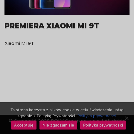
PREMIERA XIAOMI MI 9T
Xiaomi Mi 9T
Ta strona korzysta z plików cookie w celu świadczenia usług
zgodnie z Polityką Prywatności.
Polityka prywatności.
© Copyright 2025 ROLV Group sp. z o.o. | All rights
Akceptuję
Nie zgadzam się
Polityka prywatności
reserved.