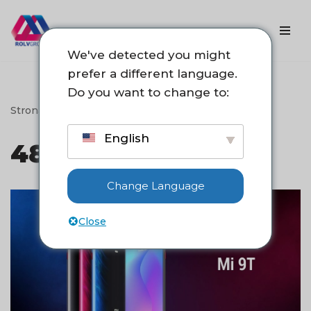
Przejdź
do
We've detected you might
treści
prefer a different language.
Do you want to change to:
Strona główna
->
48MP
English
48MP
Change Language
Close