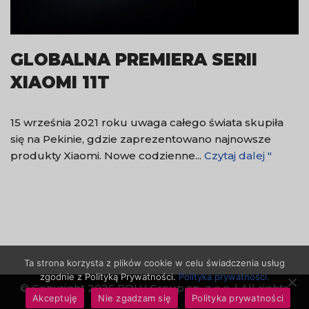
GLOBALNA PREMIERA SERII
XIAOMI 11T
15 września 2021 roku uwaga całego świata skupiła
się na Pekinie, gdzie zaprezentowano najnowsze
produkty Xiaomi. Nowe codzienne...
Czytaj dalej "
Ta strona korzysta z plików cookie w celu świadczenia usług
zgodnie z Polityką Prywatności.
Polityka prywatności.
© Copyright 2025 ROLV Group sp. z o.o. | All rights
Akceptuję
Nie zgadzam się
Polityka prywatności
reserved.