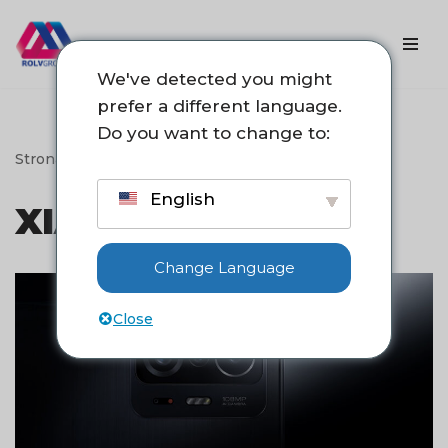
Przejdź
do
We've detected you might
treści
prefer a different language.
Do you want to change to:
Strona główna
->
xiaomi 11t pro
English
XIAOMI 11T PRO
Change Language
Close