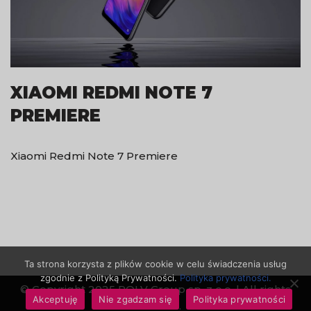
XIAOMI REDMI NOTE 7
PREMIERE
Xiaomi Redmi Note 7 Premiere
Ta strona korzysta z plików cookie w celu świadczenia usług
zgodnie z Polityką Prywatności.
Polityka prywatności.
© Copyright 2025 ROLV Group sp. z o.o. | All rights
Akceptuję
Nie zgadzam się
Polityka prywatności
reserved.