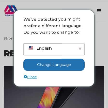
Przejdź
do
We've detected you might
treści
prefer a different language.
Do you want to change to:
Strona główna
->
Redmi
English
REDMI
Change Language
Close