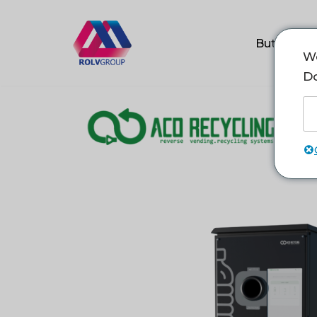
Przejdź
Butelkoma
We
do
Do
treści