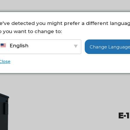
ty
Strefa HP
Handel elektroniczny
Aktualnoś
've detected you might prefer a different languag
 you want to change to:
English
Change Languag
BUTELKOMATY
Close
E-