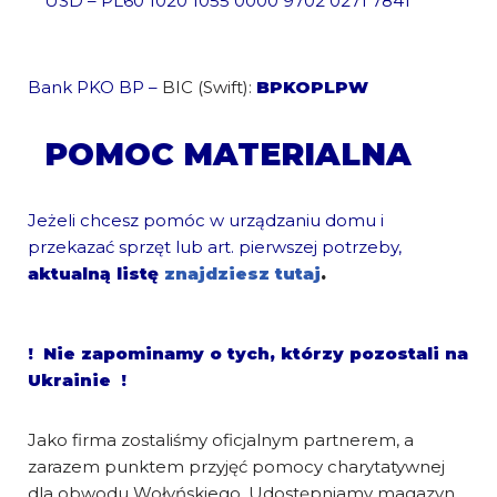
USD – PL60 1020 1055 0000 9702 0271 7841
Bank PKO BP –
BIC (Swift):
BPKOPLPW
POMOC MATERIALNA
Jeżeli chcesz pomóc w urządzaniu domu i
przekazać sprzęt lub art. pierwszej potrzeby,
aktualną listę
znajdziesz tutaj
.
! Nie zapominamy o tych, którzy pozostali na
Ukrainie !
Jako firma zostaliśmy oficjalnym partnerem, a
zarazem punktem przyjęć pomocy charytatywnej
dla obwodu Wołyńskiego. Udostępniamy magazyn,