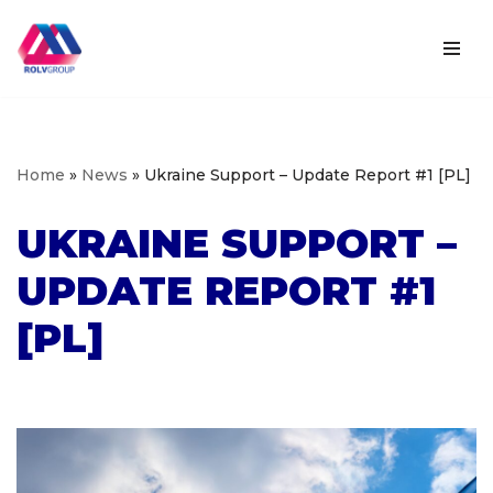
Skip
to
content
Home
»
News
»
Ukraine Support – Update Report #1 [PL]
UKRAINE SUPPORT –
UPDATE REPORT #1
[PL]